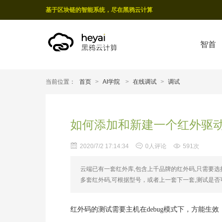
基于区块链的智能系统，尽在黑鸦云计算
智首
当前位置：
首页
>
AI学院
>
在线调试
>
调试
如何添加和新建一个红外驱
2020/7/2 17:14:34
0人评论
591次
云端已有一套红外库,包含上千品牌的红外码,只需要选
多套红外码,可根据型号，或者上一套下一套,测试是否
红外码的测试需要主机在debug模式下，方能生效