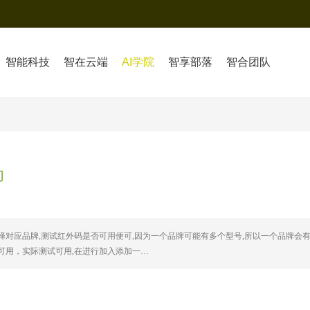
智能科技
智在云端
AI学院
智享部落
智合团队
动
择对应品牌,测试红外码是否可用便可,因为一个品牌可能有多个型号,所以一个品牌会
可用，实际测试可用,在进行加入添加一…