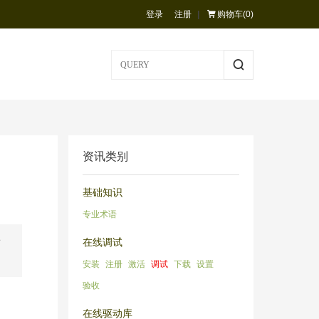
登录
注册
|
购物车(
0
)
资讯类别
基础知识
专业术语
在线调试
有
安装
注册
激活
调试
下载
设置
验收
在线驱动库