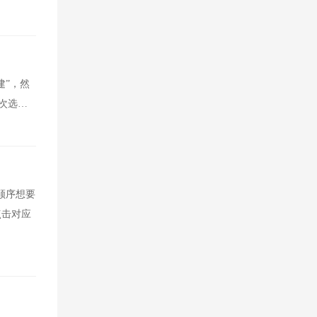
建”，然
依次选…
顺序想要
点击对应