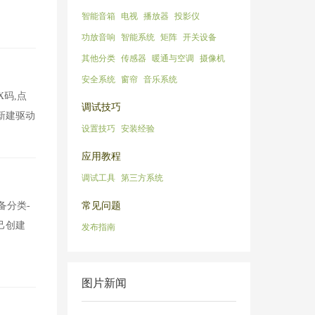
智能音箱
电视
播放器
投影仪
功放音响
智能系统
矩阵
开关设备
其他分类
传感器
暖通与空调
摄像机
安全系统
窗帘
音乐系统
X码,点
调试技巧
新建驱动
设置技巧
安装经验
应用教程
调试工具
第三方系统
备分类-
常见问题
己创建
发布指南
图片新闻