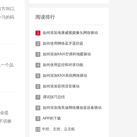
IR口,
阅读排行
学习的码
如何添加海康威视摄像头网络驱动
1
如何使用网络蓝牙遥控器
2
如何添加KNX空调和地暖驱动
3
以一个品
如何使用监控和对讲功能
4
如何添加KNX系统网络驱动
5
如何添加若琪语音驱动
6
调试技巧总结
7
如何添加海美迪网络播放器设备驱动
8
,会提
APP的下载
9
机不切换
​中控、主控、云主机
10