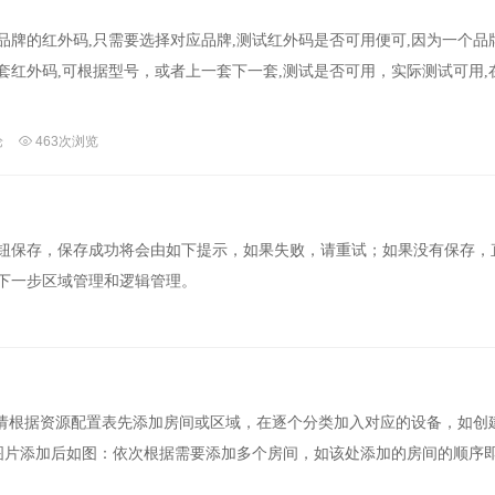
品牌的红外码,只需要选择对应品牌,测试红外码是否可用便可,因为一个品
套红外码,可根据型号，或者上一套下一套,测试是否可用，实际测试可用,
论
463次浏览
钮保存，保存成功将会由如下提示，如果失败，请重试；如果没有保存，
下一步区域管理和逻辑管理。
，请根据资源配置表先添加房间或区域，在逐个分类加入对应的设备，如创
间图片添加后如图：依次根据需要添加多个房间，如该处添加的房间的顺序