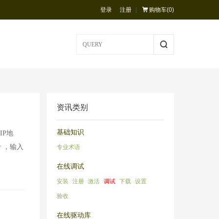
登录
注册
|
购物车(
0
)
资讯类别
基础知识
IP地
 ，输入
专业术语
在线调试
安装
注册
激活
调试
下载
设置
验收
在线驱动库