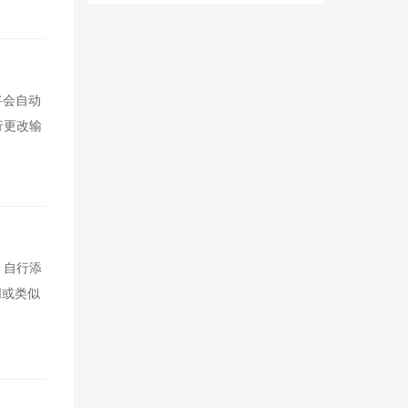
将会自动
行更改输
，自行添
同或类似