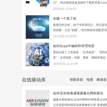
AI”，然后根据设备选择性下载和安装Andrio
访问http://www.blopy.net/app/官网下
2020/3/9 13:58:31
载； 2.登陆各大应用商店下载； 3.咨询代
安装包下载；
创建一个新工程
新激活的主机，由于没有调试过，所以首
程创建：点击“创建”，然后根据资源配置
板创建：点击“模板创建”，在列举的系统
2020/3/9 14:28:06
据“拓扑图”，选择和自己配置顺序相同或
击“选择”，然后输入新工程的名称等选项
如何在app中编辑和管理场景
系统内置了三类场景：“全局场景”、“房间场
景”：全局场景：回家、离家、睡眠和晨起
房间内置了“全开”、“全关”和“生活”常用
2020/3/11 11:14:08
将根据自由创建的一级、二级分类自动创
使用的时候自动关联和执行场景，如…
在线驱动库
智能音箱
电视
播放器
如何添加海康威视摄像头网络驱动
摄像头网络驱动,支持内网和外网查看点击网络接
点击底部增加按钮选择摄像机分类-海康威