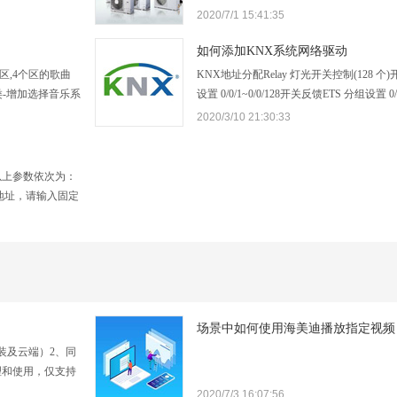
ADDRESS:摄像头
场设备接在RS485-1口上，在添加驱动的时候
2020/7/1 15:41:35
TP_PORT默认值,
1,在点击底部添加按钮选择左边的设备分类
TH:默认值,不用修
在选择要添加的温控器品牌，如：江昇默
如何添加KNX系统网络驱动
区,4个区的歌曲
KNX地址分配Relay 灯光开关控制(128 个
类-增加选择音乐系
设置 0/0/1~0/0/128开关反馈ETS 分组设置 0/1/
如何填写,请先下
感器 (64 个)反馈：ETS 分组设置 0/5/1~0/5/6
2020/3/10 21:30:33
P和ID,按照官方
反馈：ETS 分组设置 0/5/65~0/5/124Dim
要一…
(160 个)亮度值控制ETS 分组设…
以上参数依次为：
地址，请输入固定
器中为其绑定一个
和播放的地址，图
果不需要改服务…
场景中如何使用海美迪播放指定视频
装及云端）2、同
理和使用，仅支持
过户或重置功能
2020/7/3 16:07:56