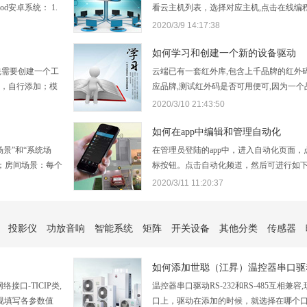
d安卓系统： 1.
看云主机列表，选择对应主机,点击在线编程
载,或者扫下面二维码下
云主机切到DEBUG",选择“”是“”,云主机会
2020/3/9 14:17:38
理商和客服索取apk
换到DEBUG模式,选择“否”,云主机不切换2
统”，点击需要调试的系统的…
如何学习和创建一个新的设备驱动
先需要创建一个工
云端已有一套红外库,包含上千品牌的红外
表，自行添加；模
应品牌,测试红外码是否可用便可,因为一
内置的模板中，根
型号,所以一个品牌会有多套红外码,可根
2020/3/10 21:43:50
类似的模板，点
套下一套,测试是否可用，实际测试可用,在
后…
一…
如何在app中编辑和管理自动化
景”和“系统场
在管理员登陆的app中，进入自动化页面，
；房间场景：每个
标按钮。点击自动化频道，然后可进行如
场景；系统场景：
能：点击右上方“+”按钮，新的窗口将会列
2020/3/11 11:20:37
建场景，将在用户
源供选择。左部为“如果”，建议合理设置智
于办公室灯光办公室 1==100”，下面为设…
投影仪
功放音响
智能系统
矩阵
开关设备
其他分类
传感器
如何添加世聪（江昇）温控器串口驱
口-TICIP类,
温控器串口驱动RS-232和RS-485互相兼
视填写各参数值
口上，驱动在添加的时候，就选择在哪个口