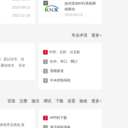
4
如何添加KNX系统网
2024-08-12
络驱动
2020-03-10
2022-11-18
专业术语
更多
+
​中控、主控、云主机
1
ation）是以住宅、别
红外、串口、网口
2
通信技术、 安全
智能家居
3
术等将家居生活有
庭日程事务的智能
中央控制系统
4
、艺…
安装
注册
激活
调试
下载
设置
验收
更多
+
APP的下载
1
登录程序员系统,查
激活前的准备
2