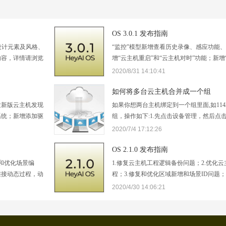
OS 3.0.1 发布指南
设计元素及风格、
“监控”模型新增查看历史录像、感应功能
内容，详情请浏览
增“云主机重启”和“云主机对时”功能；新增
增“测试模式”；新增动态时间调整方式；
2020/8/31 14:10:41
锁功能；新增对所有驱动参数修改的功能
能；优化消息推送服务；优化红外、串口
如何将多台云主机合并成一个组
发新版云主机发现
如果你想两台主机绑定到一个组里面,如1143
系统；新增添加驱
组，操作如下:1.先点击设备管理，然后点
显示在线帮助；解
钮2.第一行,主机号：如果你是首次新建工
2020/7/4 17:12:26
为空,如果你已经绑定如：1143,1144在
程,添加主机的时候,这里会将1144列举出来
OS 2.1.0 发布指南
复和优化场景编
1.修复云主机工程逻辑备份问题；​2.优化
连接动态过程，动
程；3.修复和优化区域新增和场景ID问题；
数形式形象展示
页面；5.红外、串口新增支持动态模型；6
2020/4/30 14:06:21
首页设备开关状
问题等
；解决和优化已