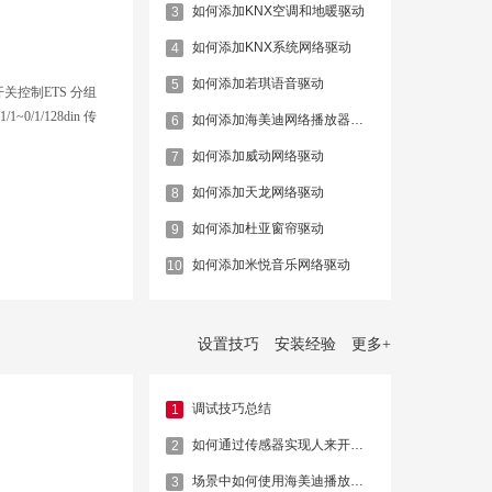
如何添加KNX空调和地暖驱动
3
就选择RS-485-
（暖风与空调）-
如何添加KNX系统网络驱动
4
认全…
如何添加若琪语音驱动
5
)开关控制ETS 分组
1~0/1/128din 传
如何添加海美迪网络播放器设备驱动
6
4din 面板(60 个)
如何添加威动网络驱动
7
mer 调光亮度值设置
如何添加天龙网络驱动
8
如何添加杜亚窗帘驱动
9
如何添加米悦音乐网络驱动
10
设置技巧
安装经验
更多
+
调试技巧总结
1
如何通过传感器实现人来开灯，人走关灯
2
场景中如何使用海美迪播放指定视频
3