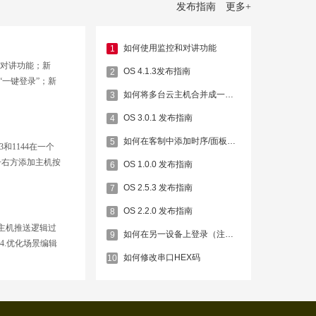
发布指南
更多
+
如何使用监控和对讲功能
1
、对讲功能；新
OS 4.1.3发布指南
2
“一键登录”；新
如何将多台云主机合并成一个组
3
新增客户端编辑互
；新增屏幕屏保功
OS 3.0.1 发布指南
4
…
如何在客制中添加时序/面板数据/天龙功放等数据
5
和1144在一个
击右方添加主机按
OS 1.0.0 发布指南
6
程,这里主机号列表
OS 2.5.3 发布指南
7
一个组，再次新建工
,如…
OS 2.2.0 发布指南
8
云主机推送逻辑过
如何在另一设备上登录（注册时的账户）
9
4.优化场景编辑
如何修改串口HEX码
10
.解决和优化已知