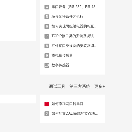
串口设备（RS-232、RS-485）的安装及调试方法
4
场景某种条件才执行
5
如何实现两组继电器的相互互锁
6
TCPIP接口类的安装及调试方法
7
红外接口类设备的安装及调试方法
8
模拟量传感器
9
数字传感器
10
调试工具
第三方系统
更多
+
如何添加网口转串口
1
如何配置DALI系统的节点地址和场景
2