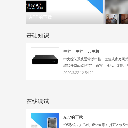
APP的下载
基础知识
​中控、主控、云主机
中央控制系统通常以中控、主控或家庭网
统软件或app对灯光、窗帘、音乐、媒体
进行集中控制和管理。中控通常还可被称
2020/3/22 12:54:31
控）、主机、家庭网关等。blopy平台中
基础，根据实际接入的设备，只需要在云
在线调试
APP的下载
iOS系统，如iPad、iPhone等： 打开App St