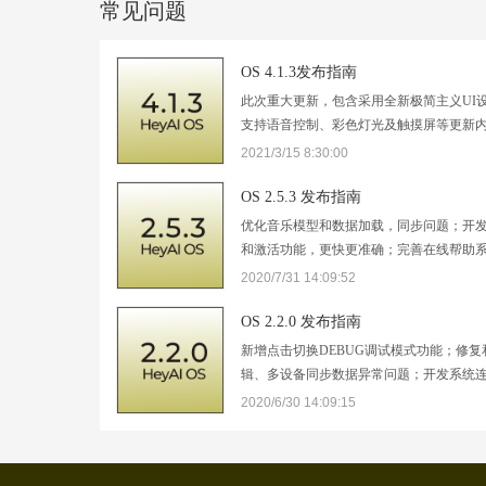
常见问题
OS 4.1.3发布指南
此次重大更新，包含采用全新极简主义UI
支持语音控制、彩色灯光及触摸屏等更新
正文。
2021/3/15 8:30:00
OS 2.5.3 发布指南
优化音乐模型和数据加载，同步问题；开
和激活功能，更快更准确；完善在线帮助
动“如何添加”，可直接使用手机扫描即可
2020/7/31 14:09:52
决和优化已知问题等
OS 2.2.0 发布指南
新增点击切换DEBUG调试模式功能；修
辑、多设备同步数据异常问题；开发系统
态显示整个连接的9个步骤，实际效果以倒
2020/6/30 14:09:15
连接过程；优化修改设备名称问题；开发
态、温度变化和音量变化的跳动变化特效
知…