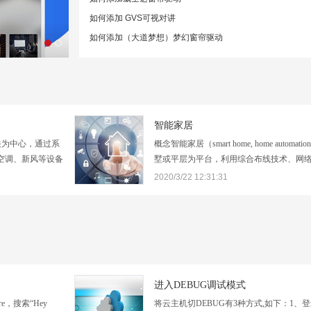
如何添加 GVS可视对讲
如何添加（大道梦想）梦幻窗帘驱动
智能家居
关为中心，通过系
概念智能家居（smart home, home autom
、空调、新风等设备
墅或平层为平台，利用综合布线技术、网络
为主控制器（主
防范技术、智能自动控制技术、音视频技
2020/3/22 12:31:31
控均以智能云平台为
关的设施集成，构建高效的住宅设施与家
平台上选…
系统，提升家居安全性、便利性、舒适性
进入DEBUG调试模式
ore，搜索“Hey
将云主机切DEBUG有3种方式,如下：1、