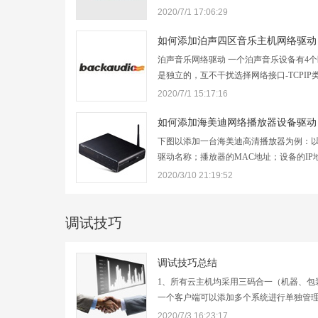
USERNAME:用户名PASSWORD:密码IP_
2020/7/1 17:06:29
接入的IPHTTP_PORT:默认值，不用修改RS
不用修改CHANNEL:默认值,不用修改WID
如何添加泊声四区音乐主机网络驱动
改…
泊声音乐网络驱动 一个泊声音乐设备有4个
是独立的，互不干扰选择网络接口-TCPIP
统-右边选择泊声如果在这一步IP和ID不知
2020/7/1 15:17:16
载官方泊声app,打开,设置中可以看到泊声的I
上的数据填写即可,这里填写的和官方上的
如何添加海美迪网络播放器设备驱动
下图以添加一台海美迪高清播放器为例：
驱动名称；播放器的MAC地址；设备的IP
IP地址，如果局域网为DHCP，请在路由
2020/3/10 21:19:52
IP地址；PLAYURL为在场景中固定调用
示的地址为局域网smb的账户和地址，如
调试技巧
调试技巧总结
1、所有云主机均采用三码合一（机器、包
一个客户端可以添加多个系统进行单独管
注册时的设备登陆账号，如需更改请使用
2020/7/3 16:23:17