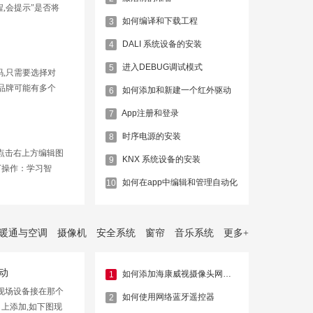
,会提示"是否将
如何编译和下载工程
3
在0-15秒内自动切
、app进入“我的系
DALI 系统设备的安装
4
进入DEBUG调试模式
5
码,只需要选择对
个品牌可能有多个
如何添加和新建一个红外驱动
6
据型号，或者上一
App注册和登录
7
进行加入添加
时序电源的安装
8
点击右上方编辑图
KNX 系统设备的安装
9
下操作：学习智
如何在app中编辑和管理自动化
10
举出整个系统的资
能标题，如“当等
暖通与空调
摄像机
安全系统
窗帘
音乐系统
更多
+
动
如何添加海康威视摄像头网络驱动
1
容,现场设备接在那个
如何使用网络蓝牙遥控器
2
上添加,如下图现