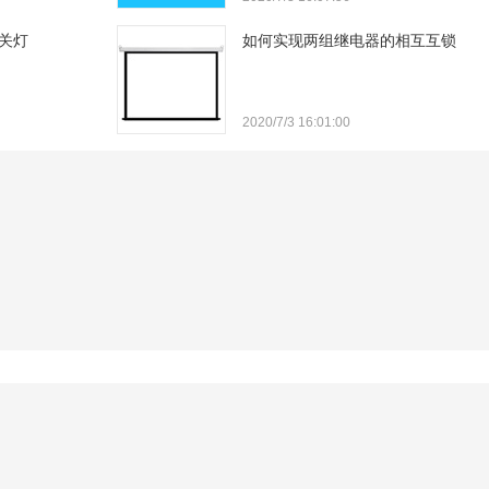
及版本信息4、同
，前面的场…
关灯
如何实现两组继电器的相互互锁
2020/7/3 16:01:00