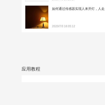
3、部分机型可按机身按钮查询IP、序列号
一房间，场景未执行完，执行另一个场景
如何通过传感器实现人来开灯，人走
2020/7/3 16:05:12
应用教程