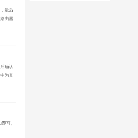
加，最后
在路由器
最后确认
器中为其
添加即可。