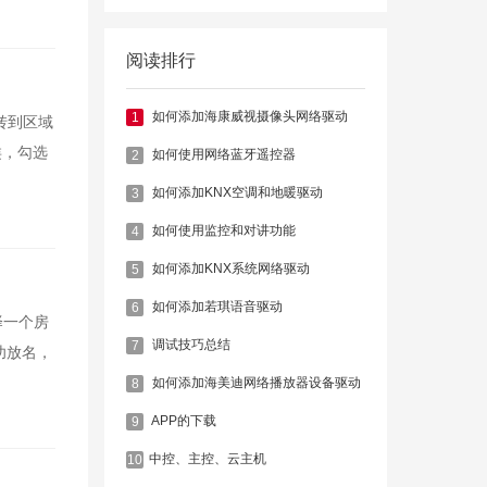
阅读排行
如何添加海康威视摄像头网络驱动
1
跳转到区域
类，勾选
如何使用网络蓝牙遥控器
2
如何添加KNX空调和地暖驱动
3
如何使用监控和对讲功能
4
如何添加KNX系统网络驱动
5
如何添加若琪语音驱动
6
择一个房
调试技巧总结
7
功放名，
如何添加海美迪网络播放器设备驱动
8
APP的下载
9
​中控、主控、云主机
10