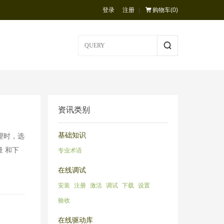
登录
注册
|
购物车(
0
)
资讯类别
基础知识
理时，选
 和下
专业术语
在线调试
安装
注册
激活
调试
下载
设置
验收
在线驱动库