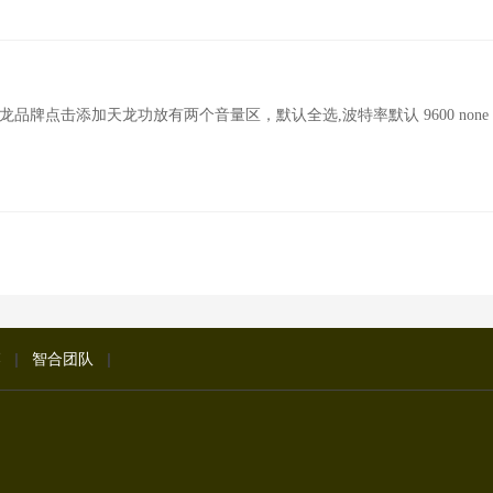
龙品牌点击添加天龙功放有两个音量区，默认全选,波特率默认 9600 none 
落
|
智合团队
|