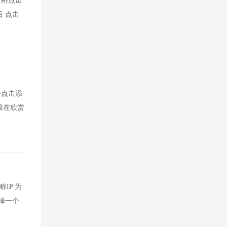
安桥点击
后 点击
桥点击添
一般在欣赏
IP 为
选择一个