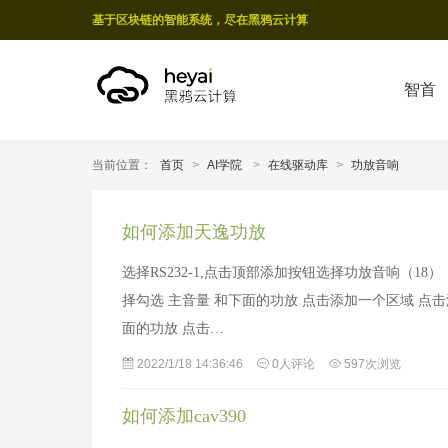
基于区块链的智能系统，尽在黑鸦云计算
智首
当前位置：
首页
>
AI学院
>
在线驱动库
>
功放音响
如何添加天逸功放
选择RS232-1,点击顶部添加按钮选择功放音响（1
择勾选 主音量 和下面的功放 点击添加一个区域 点
面的功放 点击…
2022/1/18 14:36:46
0人评论
597次浏览
如何添加cav390